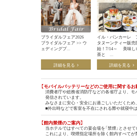
ブライダルフェア2026
イル・バンカーレ 
ブライダルフェア >> ウ
タヌーンティー販売
ェディングプ...
始！7/14～ 美味
茶と ...
詳細を見る
詳細を見る
【モバイルバッテリーなどのご使用に関するお
消費者庁や総務省消防庁などの各省庁より、モ
発信されています。
みなさまに安心・安全にお過ごしいただくため
■外出時などで客室を不在にされる際や就寝中
【館内禁煙のご案内】
当ホテルではすべての宴会場を「禁煙」とさせて
これにより、喫煙指定場所を除く館内すべてが