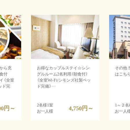
から充
お得なカップルステイ☆シン
その他
食付
グルルーム2名利用（朝食付）
はこち
イ《全室
《全室Wi-Fi/シモンズ社製ベッ
ベッド完
ド完備》…
2名様1室
1～２名
00
円～
4,750
円～
お一人様
お一人