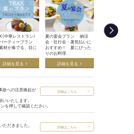
AX（中華レストラン）
夏の宴会プラン 納涼
90分飲み放題プラン
パーティープラン
会・壮行会・暑気払いに
Terrace (レスト
素材が奏でる、目に
おすすめ！ 夏にぴった
ル・バンカーレ...
..
りのお料理...
詳細を見る
詳細を見る
詳細を見る
事故への注意喚起が
詳細はこちら
願いいたします。
タンを押して確認ください。
ていただきました。
詳細はこちら