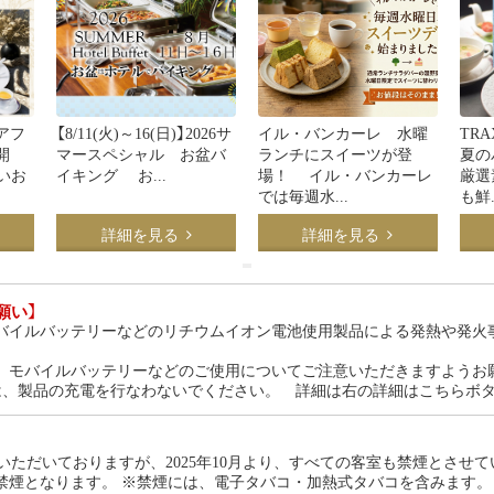
アフ
【8/11(火)～16(日)】2026サ
イル・バンカーレ 水曜
TR
開
マースペシャル お盆バ
ランチにスイーツが登
夏の
しいお
イキング お...
場！ イル・バンカーレ
厳選
では毎週水...
も鮮.
詳細を見る
詳細を見る
願い】
バイルバッテリーなどのリチウムイオン電池使用製品による発熱や発火
、モバイルバッテリーなどのご使用についてご注意いただきますようお
は、製品の充電を行なわないでください。 詳細は右の詳細はこちらボ
いただいておりますが、2025年10月より、すべての客室も禁煙とさせ
禁煙となります。 ※禁煙には、電子タバコ・加熱式タバコを含みます。