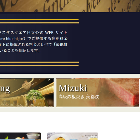
ng
Mizuki
グ
高級鉄板焼き 美都伎