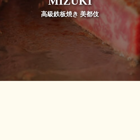
高級鉄板焼き 美都伎