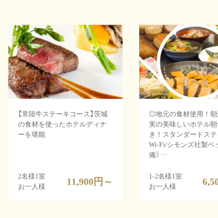
【常陸牛ステーキコース】茨城
◎地元の食材使用！朝
の食材を使ったホテルディナ
実の美味しいホテル朝
ーを堪能
き！スタンダードステ
Wi-Fi/シモンズ社製
備》…
2名様1室
1-2名様1室
11,900
円～
6,5
お一人様
お一人様