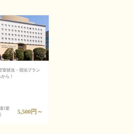
 空室状況・宿泊プラン
らから！
様1室
5,500
円～
様