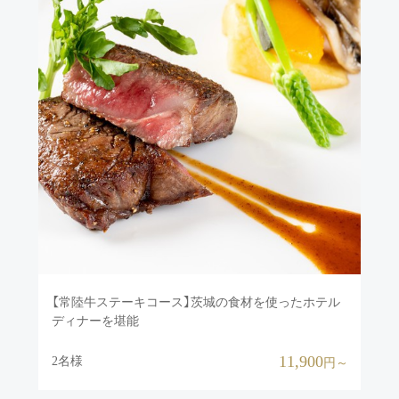
（朝
【常陸牛ステーキコース】茨城の食材を使ったホテル
◎
ディナーを堪能
食付
11,900
円～
2名様
1-
円～