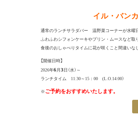
イル・バン
通常のランチサラダバー 温野菜コーナーが水曜
ふわふわシフォンケーキやプリン・ムースなど取
食後のおしゃべりタイムに花が咲くこと間違いなし
【開催日時】
6
3
2026年
月
日（水）～
ランチタイム 11:30～15：00 (L.O.14:00）
ご予約をおすすめいたします。
※