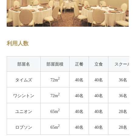
利用人数
部屋名
部屋面積
正餐
立食
スクール
2
72m
タイムズ
40名
40名
36名
2
72m
ワシントン
40名
40名
36名
2
65m
ユニオン
40名
40名
28名
2
65m
ロブソン
40名
40名
28名