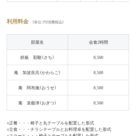
利用料金
（単位：円/消費税込）
部屋名
会食2時間
鉄板 彩馳（さち）
8,500
庵 加波良呉（かわらご）
8,500
庵 阿布施（おうせ）
8,500
庵 袁藝津（おぎつ）
8,500
○正餐・・・椅子と丸テーブルを配置した形式
○立食・・・チラシテーブルとお料理卓を配置した形式
○スクール・・・椅子とテーブルを配置した形式