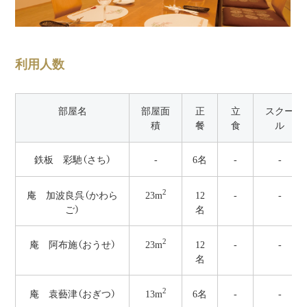
利用人数
部屋名
部屋面
正
立
スクー
積
餐
食
ル
鉄板 彩馳（さち）
-
6名
-
-
2
23m
庵 加波良呉（かわら
12
-
-
ご）
名
2
23m
庵 阿布施（おうせ）
12
-
-
名
2
13m
庵 袁藝津（おぎつ）
6名
-
-