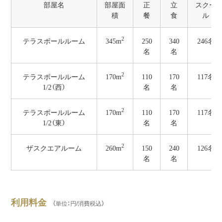
部屋名
部屋面
正
立
スクー
積
餐
食
ル
2
345m
テラスボールルーム
250
340
246名
名
名
2
170m
テラスボールルーム
110
170
117名
1/2（西）
名
名
2
170m
テラスボールルーム
110
170
117名
1/2（東）
名
名
2
260m
ザスクエアルーム
150
240
126名
名
名
利用料金
（単位：円/消費税込）