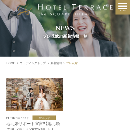
NEWS
プレ花嫁の新着情報一覧
HOME
ウェディングトップ
新着情報
プレ花嫁
2025年7月1日
お知らせ
地元婚サポート宣言‼【地元婚
応援プラン10万円値引き】