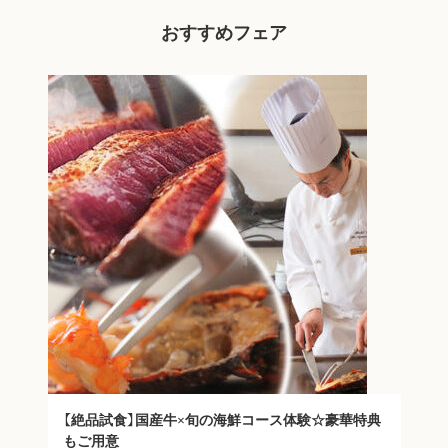
おすすめフェア
気
2
【絶品試食】国産牛×旬の海鮮コース体験☆豪華特典
もご用意