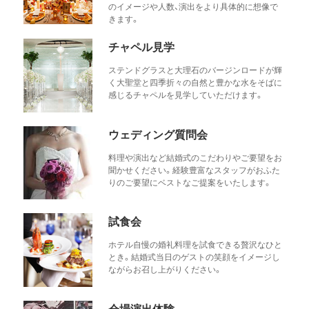
のイメージや人数、演出をより具体的に想像で
きます。
チャペル見学
ステンドグラスと大理石のバージンロードが輝
く大聖堂と四季折々の自然と豊かな水をそばに
感じるチャペルを見学していただけます。
ウェディング質問会
料理や演出など結婚式のこだわりやご要望をお
聞かせください。経験豊富なスタッフがおふた
りのご要望にベストなご提案をいたします。
試食会
ホテル自慢の婚礼料理を試食できる贅沢なひと
とき。結婚式当日のゲストの笑顔をイメージし
ながらお召し上がりください。
会場演出体験