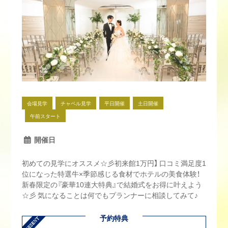
会場見学
チャペル見学
平日開催
土日開催
午前スタート
開催日
初めての見学にオススメ☆彡初来館1万円】 口コミ満足度1
位になった特選牛×季節感じる食材でホテルの美食体験！
新春限定の『豪華10連大特典』で結婚式をお得に叶えよう
☆彡 気になることは何でもプランナーに相談してみて♪
予約特典