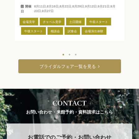
【
開催
8月11日
8月16日
8月22日
8月29日
9月12日
9月21日
9月
試
23日
9月27日
日
会場見学
チャペル見学
土日開催
午前スタート
会
午後スタート
相談会
試食会
会場演出体験
ブライダルフェア一覧を見る
CONTACT
お問い合わせ・来館予約・資料請求はこちら
お電話でのご予約・お問い合わせ